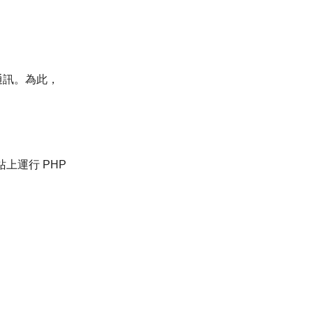
。
行通訊。為此，
站上運行 PHP
。