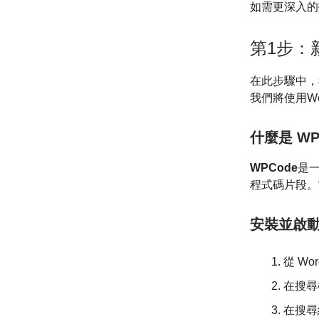
如需更深入的指
第1步：
在此步驟中，我
我們將使用Wor
什麼是 WP
WPCode
是一
程式碼片段。它
安裝並啟
從 Wo
在搜尋
在搜尋