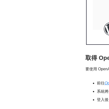
取得 Ope
要使用 Ope
前往
O
系統將
登入後