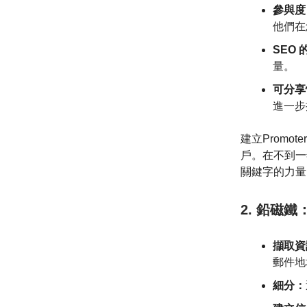
參與度
他們在
SEO
量。
可分享
進一步
建立Promo
戶。在不到一
關鍵字的力量
2. 鉛磁鐵
擷取資
郵件地
細分：