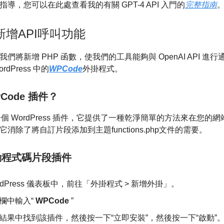
導，您可以在此處查看我的有關 GPT-4 API 入門的
完整
指南
新增API呼叫功能
們將新增 PHP 函數，使我們的工具能夠與 OpenAI API 進
dPress 中的
WPCode
外掛程式。
Code 插件？
個 WordPress 插件，它提供了一種乾淨簡單的方法來在您的網
消除了將自訂片段添加到主題functions.php文件的需要。
動程式碼片段插件
rdPress 儀表板中，前往「外掛程式 > 新增外掛」。
欄中輸入“
WPCode
”
結果中找到該插件，然後按一下“立即安裝”，然後按一下“啟動”