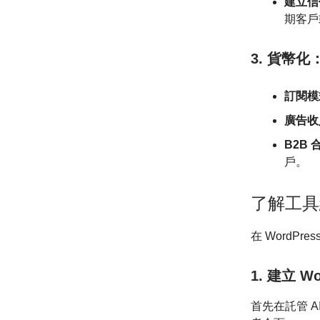
建立信
期客戶
3. 貨幣化
訂閱模
廣告收
B2B
戶。
了解工具
在 WordP
1. 建立 W
首先在託管 A